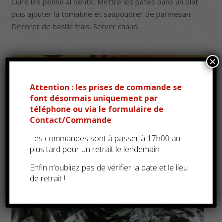
Cuire les penne al dente. Mettre les pâtes dans un plat
puis ajouter la tomatine et saupoudrer de parmesan.
Décorer de basilic frais. Server chaud.
×
Attention : les prises de commande se
font désormais uniquement par
téléphone ou via le formulaire de
Contact/Commande
Les commandes sont à passer à 17h00 au
plus tard pour un retrait le lendemain
Enfin n’oubliez pas de vérifier la date et le lieu
de retrait !