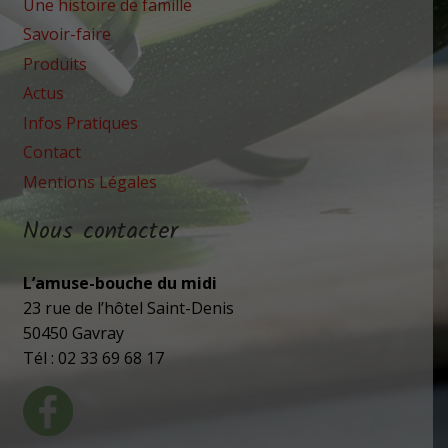
Une histoire de famille
Savoir-faire
Produits
Actus
Infos Pratiques
Contact
Mentions Légales
Nous contacter
L’amuse-bouche du midi
23 rue de l’hôtel Saint-Denis
50450 Gavray
Tél : 02 33 69 68 17