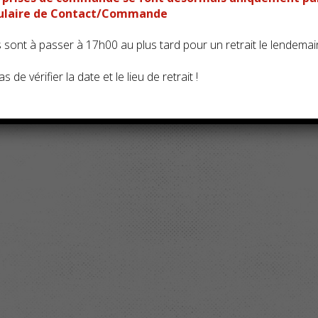
Cher
mulaire de Contact/Commande
ont à passer à 17h00 au plus tard pour un retrait le lendemai
Ch
s de vérifier la date et le lieu de retrait !
Sa
Sai