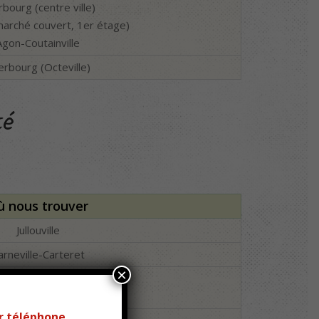
bourg (centre ville)
(marché couvert, 1er étage)
Agon-Coutainville
erbourg (Octeville)
té
ù nous trouver
Jullouville
arneville-Carteret
×
Les Pieux
Jullouville
r téléphone