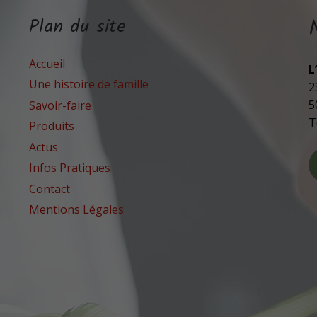
Plan du site
Accueil
L
Une histoire de famille
2
5
Savoir-faire
T
Produits
Actus
Infos Pratiques
Contact
Mentions Légales