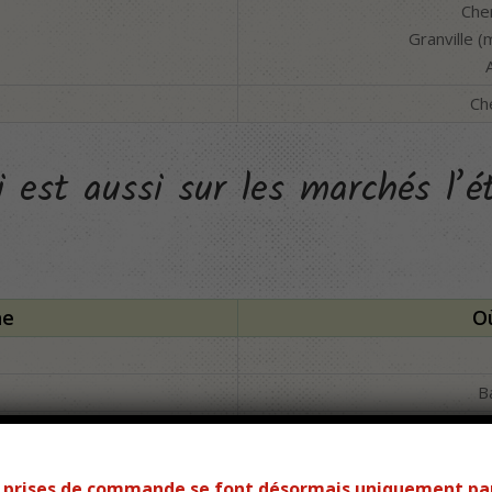
Cher
Granville 
Ch
est aussi sur les marchés l’é
ne
O
B
es prises de commande se font désormais uniquement pa