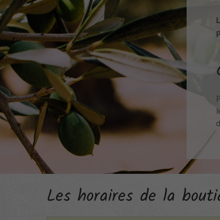
L
p
P
l
d
Les horaires de la bouti