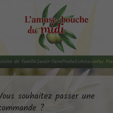
stoire de famille
Savoir-faire
Produits
Actus
Infos Pra
Vous souhaitez passer une
commande ?