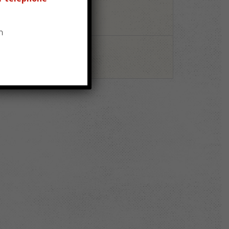
bourg (centre ville)
Granville
Agon-coutainville
n
erbourg (Octeville)
int-Germain-sur-Ay
nt-Martin-de-Bréhal