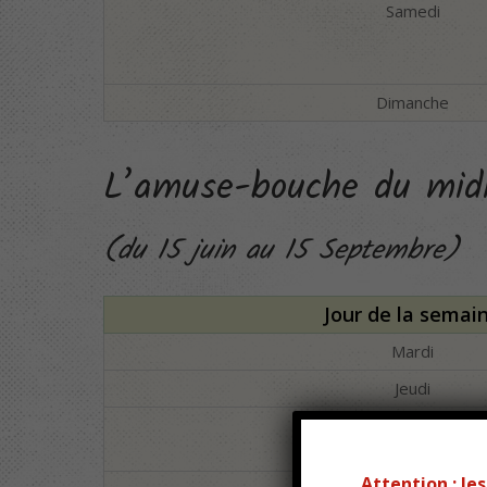
Samedi
Dimanche
L’amuse-bouche du midi 
(du 15 juin au 15 Septembre)
Jour de la semai
Mardi
Jeudi
Vendredi
Attention : l