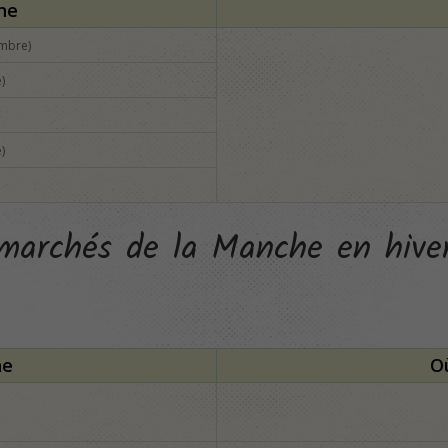
ne
embre)
)
)
 marchés de la Manche en hive
ne
O