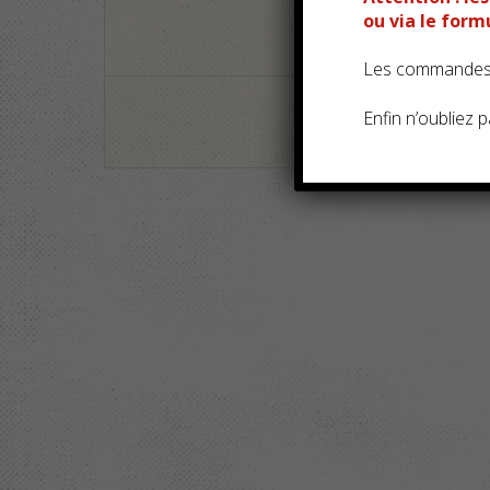
Samedi
ou via le for
Les commandes s
Dimanche
Enfin n’oubliez pa