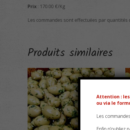
Prix
: 170.00 €/Kg
Les commandes sont effectuées par quantités d
Produits similaires
Attention : l
ou via le for
Les commandes s
Enfin n’oubliez pa