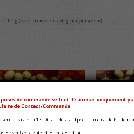
e 100 g (nous conseillons 50 g par personne).
es prises de commande se font désormais uniquement pa
mulaire de Contact/Commande
ont à passer à 17h00 au plus tard pour un retrait le lendemai
s de vérifier la date et le lieu de retrait !