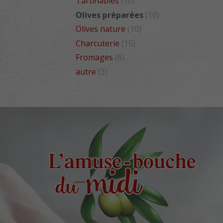
Tartinables
(10)
Olives préparées
(10)
Olives nature
(10)
Charcuterie
(15)
Fromages
(6)
autre
(3)