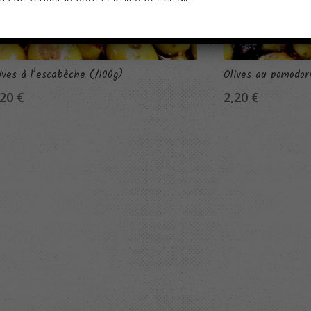
ives à l’escabèche (/100g)
Olives au pomodori
,20
€
2,20
€