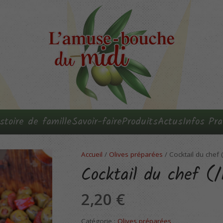
stoire de famille
Savoir-faire
Produits
Actus
Infos Pra
Accueil
/
Olives préparées
/ Cocktail du chef 
Cocktail du chef (/
2,20
€
Catégorie :
Olives préparées