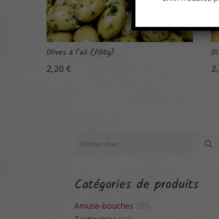
Olives à l’ail (/100g)
Ol
2,20
€
2
Rechercher :
Catégories de produits
Amuse-bouches
(20)