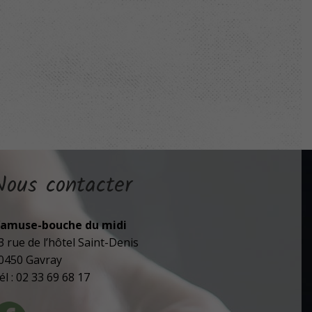
Nous contacter
’amuse-bouche du midi
3 rue de l’hôtel Saint-Denis
0450 Gavray
él : 02 33 69 68 17