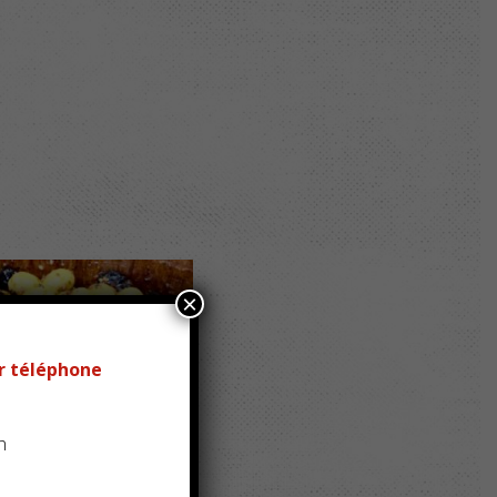
×
r téléphone
n