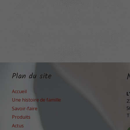
Plan du site
Accueil
L
Une histoire de famille
2
5
Savoir-faire
T
Produits
Actus