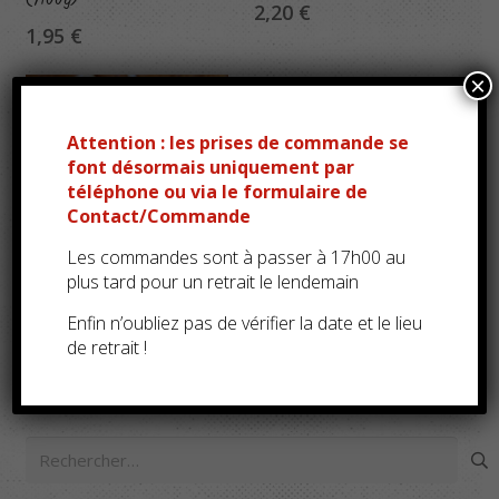
2,20
€
1,95
€
×
Attention : les prises de commande se
font désormais uniquement par
téléphone ou via le formulaire de
Contact/Commande
Les commandes sont à passer à 17h00 au
plus tard pour un retrait le lendemain
Olives à la féta (/100g)
Enfin n’oubliez pas de vérifier la date et le lieu
2,20
€
de retrait !
Rechercher :