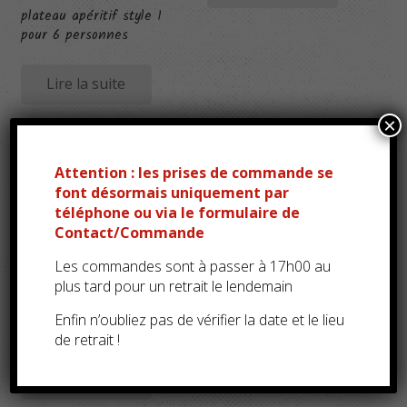
plateau apéritif style 1
pour 6 personnes
Lire la suite
×
Attention : les prises de commande se
font désormais uniquement par
téléphone ou via le formulaire de
Contact/Commande
Les commandes sont à passer à 17h00 au
plus tard pour un retrait le lendemain
Spianata Calabrais / 100
Enfin n’oubliez pas de vérifier la date et le lieu
Gr
de retrait !
Lire la suite