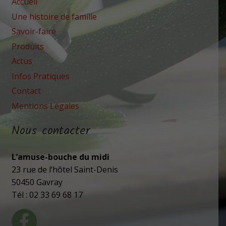
Accueil
Une histoire de famille
Savoir-faire
Produits
Actus
Infos Pratiques
Contact
Mentions Légales
Nous contacter
L’amuse-bouche du midi
23 rue de l’hôtel Saint-Denis
50450 Gavray
Tél : 02 33 69 68 17