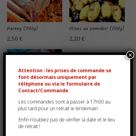
Hareng (/100g)
Olives au pomodori (/100g)
2,50
€
2,20
€
×
Attention : les prises de commande se
font désormais uniquement par
téléphone ou via le formulaire de
Contact/Commande
Les commandes sont à passer à 17h00 au
plus tard pour un retrait le lendemain
Enfin n’oubliez pas de vérifier la date et le lieu
de retrait !
Plateau apéritif style 1