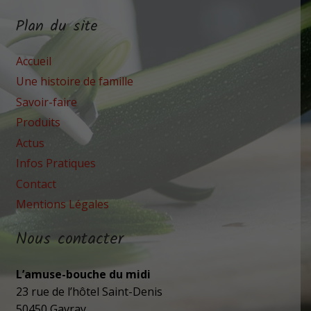
Plan du site
Accueil
Une histoire de famille
Savoir-faire
Produits
Actus
Infos Pratiques
Contact
Mentions Légales
Nous contacter
L’amuse-bouche du midi
23 rue de l’hôtel Saint-Denis
50450 Gavray