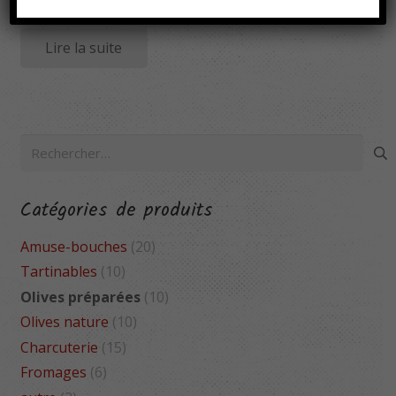
pour 4 personnes
Lire la suite
Rechercher :
Catégories de produits
Amuse-bouches
(20)
Tartinables
(10)
Olives préparées
(10)
Olives nature
(10)
Charcuterie
(15)
Fromages
(6)