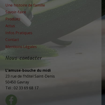
Une histoire de famille
Savoir-faire
Produits
Actus
Infos Pratiques
Contact
Mentions Légales
Nous contacter
L’amuse-bouche du midi
23 rue de l’hôtel Saint-Denis
50450 Gavray
Tél : 02 33 69 68 17