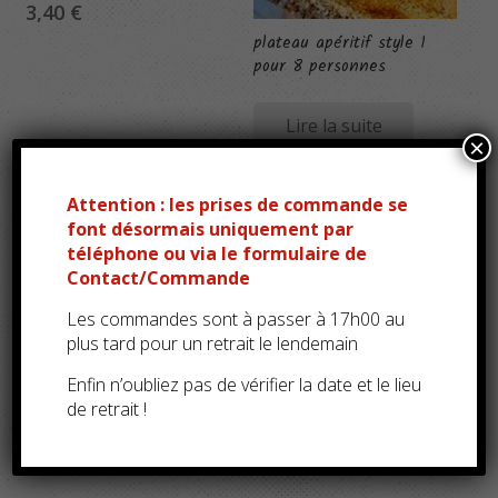
3,40
€
plateau apéritif style 1
pour 8 personnes
Lire la suite
×
Attention : les prises de commande se
font désormais uniquement par
téléphone ou via le formulaire de
Contact/Commande
Les commandes sont à passer à 17h00 au
plus tard pour un retrait le lendemain
Enfin n’oubliez pas de vérifier la date et le lieu
Piments au fromage
de retrait !
(/100g)
4,95
€