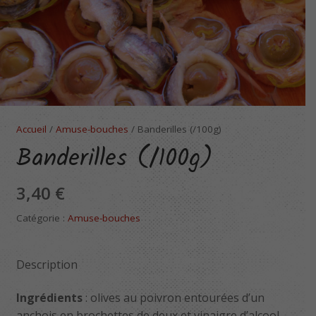
Accueil
/
Amuse-bouches
/ Banderilles (/100g)
Banderilles (/100g)
3,40
€
Catégorie :
Amuse-bouches
Description
Ingrédients
: olives au poivron entourées d’un
anchois en brochettes de deux et vinaigre d’alcool.