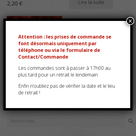
Lire la suite
2,20
€
×
Attention : les prises de commande se
font désormais uniquement par
téléphone ou via le formulaire de
Contact/Commande
Les commandes sont à passer à 17h00 au
plus tard pour un retrait le lendemain
Piments au thon (/100g)
Enfin n’oubliez pas de vérifier la date et le lieu
4,95
€
de retrait !
Rechercher :