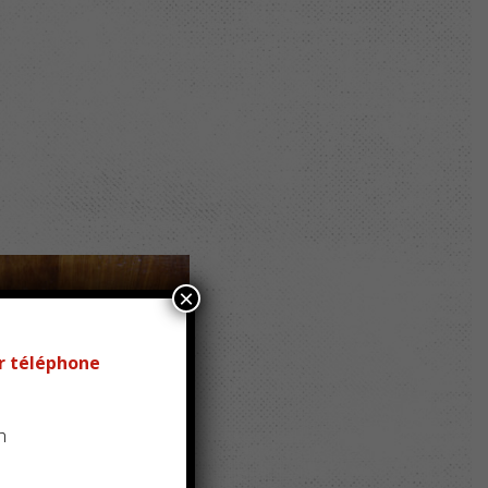
×
r téléphone
n