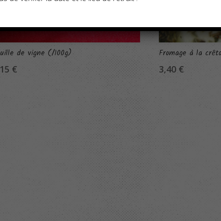
uille de vigne (/100g)
Fromage à la crêto
,15
€
3,40
€