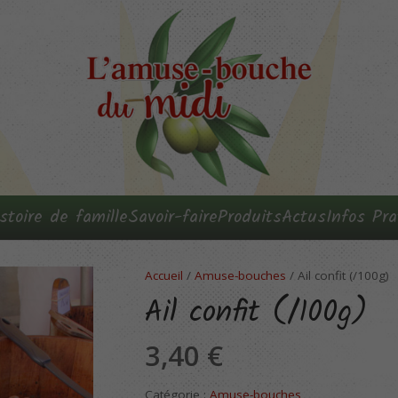
stoire de famille
Savoir-faire
Produits
Actus
Infos Pra
Accueil
/
Amuse-bouches
/ Ail confit (/100g)
Ail confit (/100g)
3,40
€
Catégorie :
Amuse-bouches