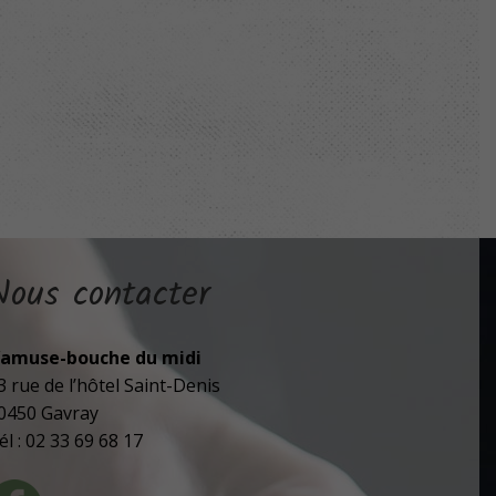
Nous contacter
’amuse-bouche du midi
3 rue de l’hôtel Saint-Denis
0450 Gavray
él : 02 33 69 68 17