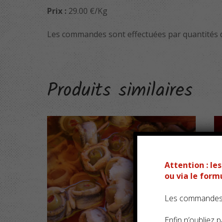
Prix :
29.00 €/Kg
Les commandes sont effectuées par quantités d
Produits similaires
Attention : l
ou via le for
Les commandes s
Enfin n’oubliez pa