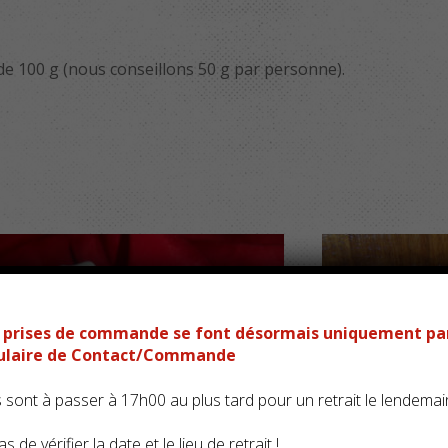
e 100 g (nous conseillons 50 g par personne).
es prises de commande se font désormais uniquement pa
mulaire de Contact/Commande
ont à passer à 17h00 au plus tard pour un retrait le lendemai
s de vérifier la date et le lieu de retrait !