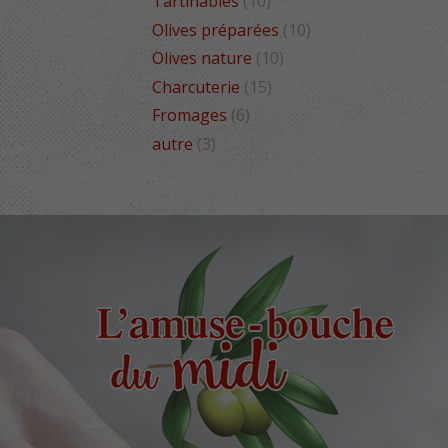
Tartinables
(10)
Olives préparées
(10)
Olives nature
(10)
Charcuterie
(15)
Fromages
(6)
autre
(3)