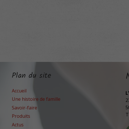
Plan du site
Accueil
L
Une histoire de famille
2
5
Savoir-faire
T
Produits
Actus