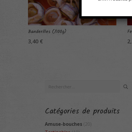
Banderilles (/100g)
Fe
3,40
€
2
Rechercher :
Catégories de produits
Amuse-bouches
(20)