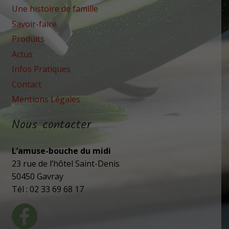
Une histoire de famille
Savoir-faire
Produits
Actus
Infos Pratiques
Contact
Mentions Légales
Nous contacter
L’amuse-bouche du midi
23 rue de l’hôtel Saint-Denis
50450 Gavray
Tél : 02 33 69 68 17