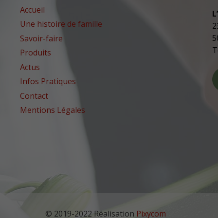
Accueil
L
Une histoire de famille
2
5
Savoir-faire
T
Produits
Actus
Infos Pratiques
Contact
Mentions Légales
© 2019-2022 Réalisation
Pixycom