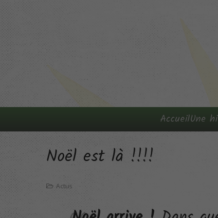
Accueil
Une hi
Noël est là !!!!
Actus
Noël arrive !
Dans que