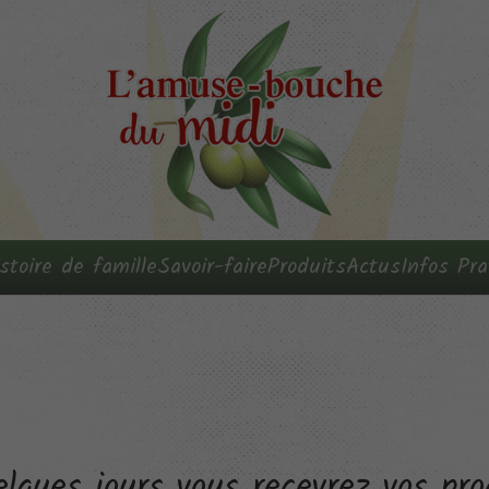
stoire de famille
Savoir-faire
Produits
Actus
Infos Pra
lques jours vous recevrez vos p