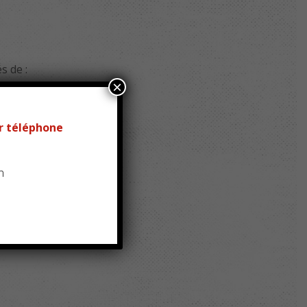
s de :
×
r téléphone
n
’à 18h
h