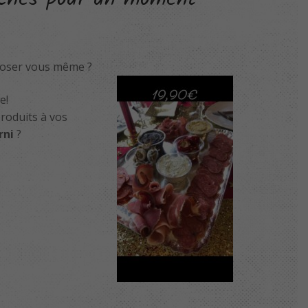
oser vous même ?
e!
produits à vos
rni
?