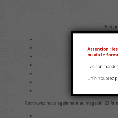
Pendant
Attention : l
ou via le for
Les commandes s
Enfin n’oubliez pa
Le 
Retrouvez nous également au magasin,
23 Rue