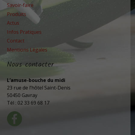
Savoir-faire
Produits
Actus
Infos Pratiques
Contact
Mentions Légales
Nous contacter
L’amuse-bouche du midi
23 rue de l’hôtel Saint-Denis
50450 Gavray
Tél : 02 33 69 68 17