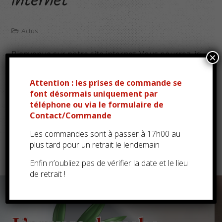
internet
Actus
Bienvenue sur notre site internet. Vous pourrez, ici,
×
retrouver des information sur notre société et sur
nos produits.
Attention : les prises de commande se
font désormais uniquement par
Vous pouvez aussi nous retrouver sur les marchés
téléphone ou via le formulaire de
partout dans la Manche (voir la rubrique
infos
Contact/Commande
pratiques
)
Les commandes sont à passer à 17h00 au
plus tard pour un retrait le lendemain
Enfin n’oubliez pas de vérifier la date et le lieu
de retrait !